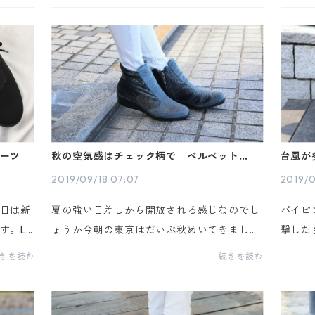
は新
「BEST 3」 をお知らせ致します。お問い
ィスタ
ブーツを
合わせ件数＝1位：バックストレッチハーフ...
ョン性
ーツ
秋の空気感はチェック柄で ベルベットショ
台風が
ートブーツLH-229
パイピ
2019/09/18 07:07
2019/0
日は新
夏の強い日差しから開放される感じなのでし
パイピ
す。LH
ょうか今朝の東京はだいぶ秋めいてきました
撃した
LACK
秋の空気感にはぴったりのチェック柄で ベ
風が多
きを読む
続きを読む
着脱が
ルベットショートブーツLH-229をご紹介し
イピング
お...
ます ベルベットチェック柄ショートブーツ...
ご紹介