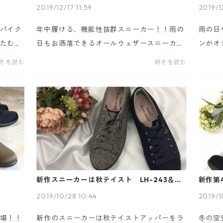
2019/12/17 11:59
2019/12
パイク
年中履ける、機能性抜群スニーカー！！雨の
雨の日
たむこ
日もお洒落できるオールウェザースニーカ
ンがオ
す。
ー LH-243 カラー・ネイビー・ホワイト／
／ブラッ
きを読む
続きを読む
：22.
ブラックサイズ・Ｓ(22.5cm)・M(23.5cm)・
cm・2
.5cm
Ｌ(24.5cm)商品詳細・幅：3E相当・HEEL：
当・HE
約3...
本製...
新作スニーカーは秋テイスト LH-243＆定
新作第
番：スニーカー
ック柄
2019/10/28 10:44
2019/1
場！！
新作のスニーカーは秋テイストアッパーをラ
冬の空