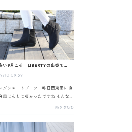
イルにアレンジすることで、ファッシ
と履き心地を両立している、ヒ...
多い9月こそ LIBERTYの出番です！
ングショートブーツ
9/10 09:59
ングショートブーツ一昨日関東圏に直
台風ほんとに凄かったですね そんな台
い9月こそ LIBERTYの出番です。パ
続きを読む
ショートブーツLH-225 Black を
します。 高性能素材ゴアテックス仕...