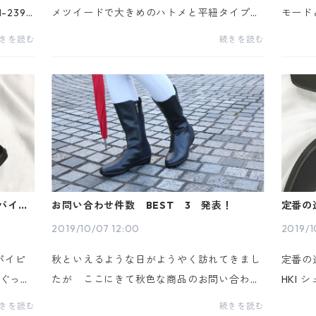
239
メツイードで大きめのハトメと平紐タイプが
モード
5c
アクセントになった人気スニーカーシリーズ
時期動
きを読む
続きを読む
5cm商
のマッシュアップ版となる LH-243 カラ
LH-
・日本製
ー・ホワイト・ブラックサイズ・S・M・
て履く
L・...
＆パイピ
お問い合わせ件数 BEST 3 発表！
定番の
2019/10/07 12:00
2019/1
パイピ
秋といえるような日がようやく訪れてきまし
定番の進
ぐっと
たが ここにきて秋色な商品のお問い合わせ
HKI
る感じ
が増えてきましたのでお問い合わせ件数
アッパ
きを読む
続きを読む