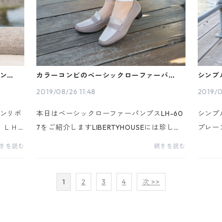
ンリボ
カラーコンビのベーシックローファーパンプ
シンプ
ス！
プレー
2019/08/26 11:48
2019/0
ンリボ
本日はベーシックローファーパンプスLH-60
シンプ
 ＬＨ-
7をご紹介しますLIBERTYHOUSEには珍しい
プレー
ーバン
カラーコンビネーションスタイルのシューズ
ち仕事
きを読む
続きを読む
プラ
です オフィススタイルにも立ち仕事にもおス
スです。 ソフトスクエアのトウで
スメの、ヒールタイプパンプスです。 ワイ...
ても指
1
2
3
4
次 >>