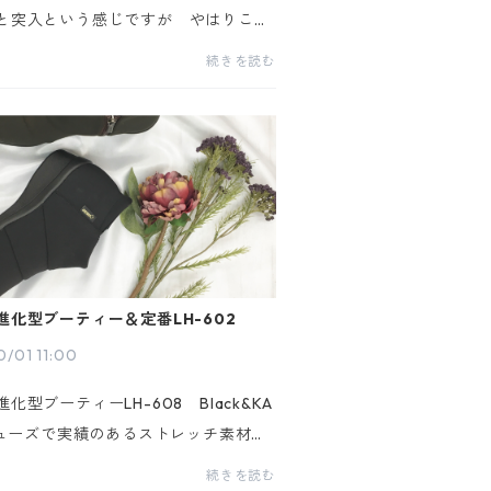
と突入という感じですが やはりこの
き出すのがブーツです。本日は新作
続きを読む
242をご紹介します。 履き口を折り返し
こともできる２WAYスタイルの ハー...
進化型ブーティー＆定番LH-602
0/01 11:00
化型ブーティーLH-608 Black&KA
 シューズで実績のあるストレッチ素材を
ーに使用。その特性を活かしてブーテ
続きを読む