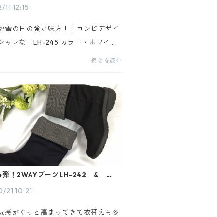
/11 12:15
や雪の日の強い味方！！コンビデザイ
シャレな LH-245 カラー・ホワイト
クサイズ・22.5cm・23.0cm・23.5
続きを読む
4.0cm・24.5cm商品詳細・幅：3E相
EL：約5.0ｃｍ(24.5ｃｍの場合)・日
4弾！2WAYブーツLH-242 & チェ
ブーツ
0/21 10:21
気感がぐっと高まってきて衣替えも冬