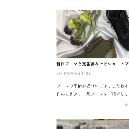
の空気感ブーツの季節到来ですね本日
作 LH-245をご紹介します 定番
ア...
新作ブーツと定番編み上げショートブ
2019/09/23 11:29
ブーツの季節が近づいてきましたね本
作のミリタリー系ブーツをご紹介しま
-239 2万2,000円 下カーキ 右上B
続
編み上げ＆ファスナースタイルなので
簡単 そして当然のゴアテックス仕様！