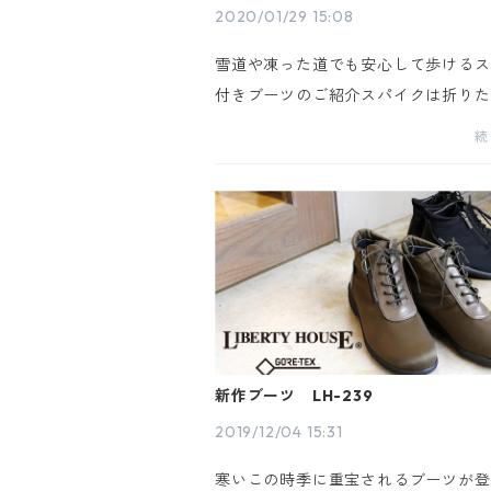
2020/01/29 15:08
雪道や凍った道でも安心して歩けるス
付きブーツのご紹介スパイクは折りた
ともできるので、普段使いもできま
続
価 格 ：20,680円 (税込)サ イ ズ
5cm，23.0cm，23.5cm，24.0cm，24
ワ...
新作ブーツ LH-239
2019/12/04 15:31
寒いこの時季に重宝されるブーツが登