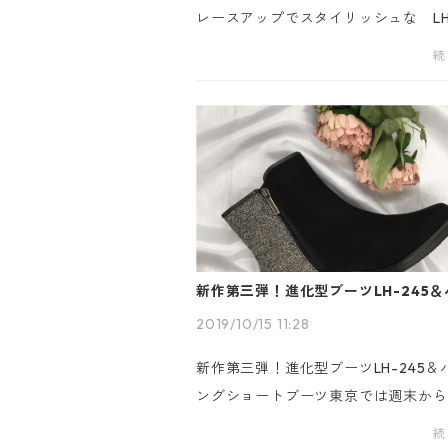
レースアップでスタイリッシュな LH-
カラー・ブラック・カーキサイズ・22.
続
m・23.0cm・23.5cm・24.0cm・24.
品詳細・幅：3E相当・HEEL：4.5cm
価格：¥...
新作第三弾！進化型ブーツLH-245
ングショートブーツ
2019/10/15 11:28
新作第三弾！進化型ブーツLH-245＆
ングショートブーツ東京では週末から
冷えてきました。 秋から冬へ移行す
続