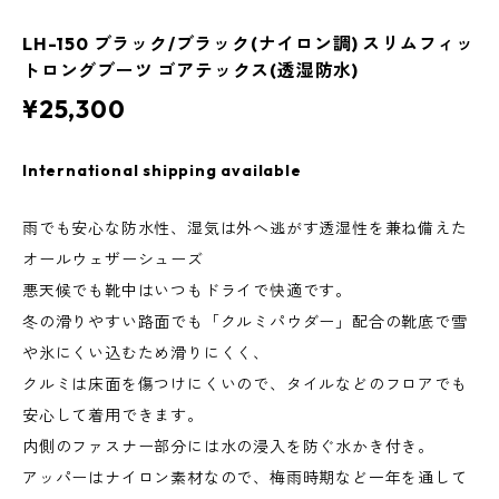
LH-150 ブラック/ブラック(ナイロン調) スリムフィッ
トロングブーツ ゴアテックス(透湿防水)
¥25,300
International shipping available
雨でも安心な防水性、湿気は外へ逃がす透湿性を兼ね備えた
オールウェザーシューズ
悪天候でも靴中はいつもドライで快適です。
冬の滑りやすい路面でも「クルミパウダー」配合の靴底で雪
や氷にくい込むため滑りにくく、
クルミは床面を傷つけにくいので、タイルなどのフロアでも
安心して着用できます。
内側のファスナー部分には水の浸入を防ぐ水かき付き。
アッパーはナイロン素材なので、梅雨時期など一年を通して