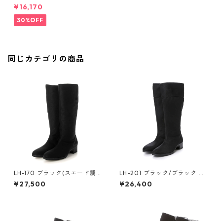
ーフブーツ ゴアテックス(透湿
¥16,170
防水)
30%OFF
同じカテゴリの商品
LH-170 ブラック(スエード調)
LH-201 ブラック/ブラック 筒
スリムフィットロングブーツ
広めロングブーツ ゴアテック
¥27,500
¥26,400
ゴアテックス(透湿防水)
ス(透湿防水)