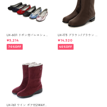
LH-601 リボン付バレエシュー
LH-173 ブラウン/ブラウン 収
ズ ゴアテックス(透湿防水)
納スパイク付ショートブーツ
¥5,214
¥14,520
ゴアテックス(透湿防水)
70%OFF
40%OFF
LH-161 ワイン ボア付2WAYハ