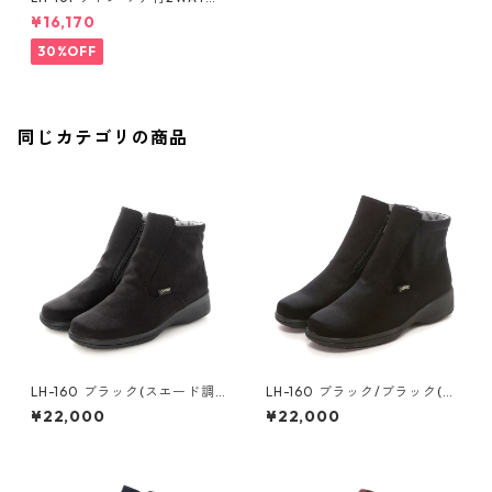
ーフブーツ ゴアテックス(透湿
¥16,170
防水)
30%OFF
同じカテゴリの商品
LH-160 ブラック(スエード調)
LH-160 ブラック/ブラック(ナ
ファスナー付ショートブーツ
イロン調) ファスナー付ショー
¥22,000
¥22,000
ゴアテックス(透湿防水)
トブーツ ゴアテックス(透湿防
水)