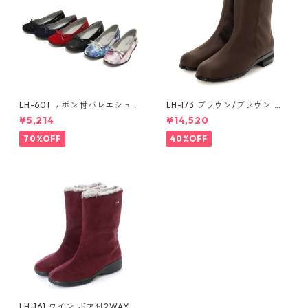
LH-601 リボン付バレエシュー
LH-173 ブラウン/ブラウン 収
ズ ゴアテックス(透湿防水)
納スパイク付ショートブーツ
¥5,214
¥14,520
ゴアテックス(透湿防水)
70%OFF
40%OFF
LH-161 ワイン ボア付2WAYハ