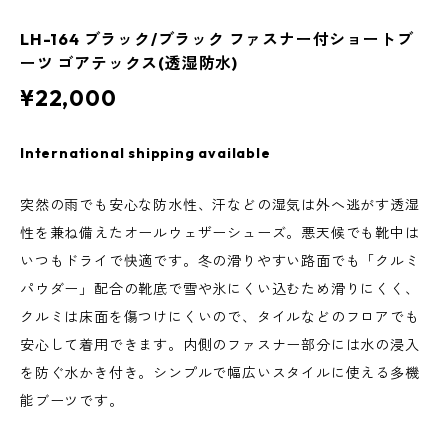
LH-164 ブラック/ブラック ファスナー付ショートブ
ーツ ゴアテックス(透湿防水)
¥22,000
International shipping available
突然の雨でも安心な防水性、汗などの湿気は外へ逃がす透湿
性を兼ね備えたオールウェザーシューズ。悪天候でも靴中は
いつもドライで快適です。冬の滑りやすい路面でも「クルミ
パウダー」配合の靴底で雪や氷にくい込むため滑りにくく、
クルミは床面を傷つけにくいので、タイルなどのフロアでも
安心して着用できます。内側のファスナー部分には水の浸入
を防ぐ水かき付き。シンプルで幅広いスタイルに使える多機
能ブーツです。