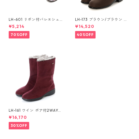
LH-601 リボン付バレエシュー
LH-173 ブラウン/ブラウン 収
ズ ゴアテックス(透湿防水)
納スパイク付ショートブーツ
¥5,214
¥14,520
ゴアテックス(透湿防水)
70%OFF
40%OFF
LH-161 ワイン ボア付2WAYハ
ーフブーツ ゴアテックス(透湿
¥16,170
防水)
30%OFF