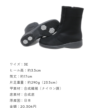
ワイズ：3E
ヒール高：約3.5cm
筒丈：約17cm
片足重量：約290g（23.5cm）
甲素材：合成繊維（ナイロン調）
底素材：合成底
原産国：日本
金額：20,304円